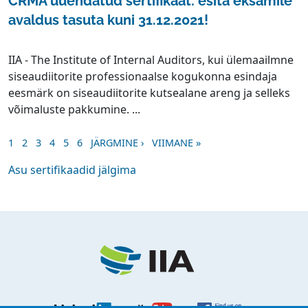
CRMA uuendatud sertifikaat: esita eksamile
avaldus tasuta kuni 31.12.2021!
IIA - The Institute of Internal Auditors, kui ülemaailmne
siseaudiitorite professionaalse kogukonna esindaja
eesmärk on siseaudiitorite kutsealane areng ja selleks
võimaluste pakkumine. ...
Pagination
EESOLEV LEHT
LEHEKÜLG
LEHEKÜLG
LEHEKÜLG
LEHEKÜLG
LEHEKÜLG
JÄRGMINE LEHT
VIIMANE LEHT
1
2
3
4
5
6
JÄRGMINE ›
VIIMANE »
Asu sertifikaadid jälgima