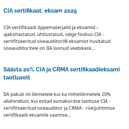
CIA sertifikaat: eksam 2025
CIA sertifikaadi õppematerjalid ja eksamid –
ajakohastatud, ühtlustatud, selge fookus CIA -
sertifitseeritud siseaudiitori® eksamist huvitatud
siseaudiitoritele on IIA loonud veebikesk...
Säästa 20% CIA ja CRMA sertifikaadieksami
taotluselt
IIA pakub nii liikmetele kui ka mitteliikmetele 20%
allahindlust, kui esitad esmakordse taotluse CIA -
sertifitseeritud siseaudiitor ja CRMA - riskijuhtimise
sertifikaadi eksamile saamise...