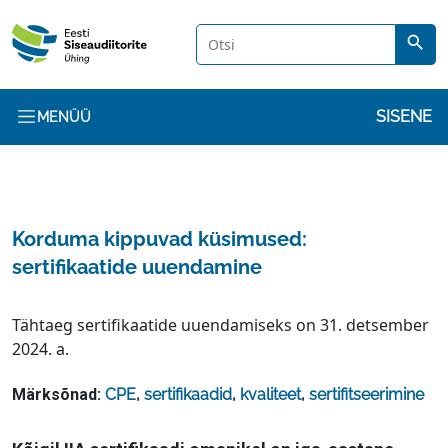
Liigu edasi põhisisu juurde
search
Kasuta
SISENE
MENÜÜ
Korduma kippuvad küsimused:
sertifikaatide uuendamine
Tähtaeg sertifikaatide uuendamiseks on 31. detsember
2024. a.
Märksõnad:
CPE
,
sertifikaadid
,
kvaliteet
,
sertifitseerimine