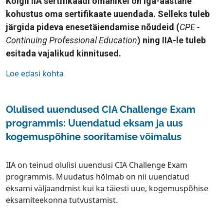
Kõigil IIA sertifikaadi omanikel on iga-aastane
kohustus oma sertifikaate uuendada. Selleks tuleb
järgida pideva enesetäiendamise nõudeid (
CPE -
Continuing Professional Education
) ning IIA-le tuleb
esitada vajalikud kinnitused.
Sertifikaatide uuendamine
Loe edasi
kohta
Olulised uuendused CIA Challenge Exam
programmis: Uuendatud eksam ja uus
kogemuspõhine sooritamise võimalus
IIA on teinud olulisi uuendusi CIA Challenge Exam
programmis. Muudatus hõlmab on nii uuendatud
eksami väljaandmist kui ka täiesti uue, kogemuspõhise
eksamiteekonna tutvustamist.