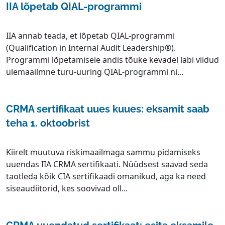
IIA lõpetab QIAL-programmi
IIA annab teada, et lõpetab QIAL-programmi
(Qualification in Internal Audit Leadership®).
Programmi lõpetamisele andis tõuke kevadel läbi viidud
ülemaailmne turu-uuring QIAL-programmi ni...
CRMA sertifikaat uues kuues: eksamit saab
teha 1. oktoobrist
Kiirelt muutuva riskimaailmaga sammu pidamiseks
uuendas IIA CRMA sertifikaati. Nüüdsest saavad seda
taotleda kõik CIA sertifikaadi omanikud, aga ka need
siseaudiitorid, kes soovivad oll...