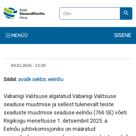
Liigu edasi põhisisu juurde
search
Kasuta
SISENE
MENÜÜ
KUUPÄEV
09.02.2026 - 22:30
Sildid:
avalik sektor
,
eelnõu
Sisu
Vabariigi Valitsuse algatatud Vabariigi Valitsuse
seaduse muutmise ja sellest tulenevalt teiste
seaduste muutmise seaduse eelnõu (766 SE) võeti
Riigikogu menetlusse 1. detsembril 2025. a.
Eelnõu juhtivkomisjoniks on määratud