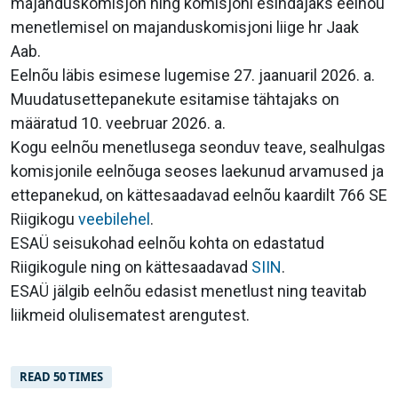
majanduskomisjon ning komisjoni esindajaks eelnõu
menetlemisel on majanduskomisjoni liige hr Jaak
Aab.
Eelnõu läbis esimese lugemise 27. jaanuaril 2026. a.
Muudatusettepanekute esitamise tähtajaks on
määratud 10. veebruar 2026. a.
Kogu eelnõu menetlusega seonduv teave, sealhulgas
komisjonile eelnõuga seoses laekunud arvamused ja
ettepanekud, on kättesaadavad eelnõu kaardilt 766 SE
Riigikogu
veebilehel
.
ESAÜ seisukohad eelnõu kohta on edastatud
Riigikogule ning on kättesaadavad
SIIN
.
ESAÜ jälgib eelnõu edasist menetlust ning teavitab
liikmeid olulisematest arengutest.
READ 50 TIMES