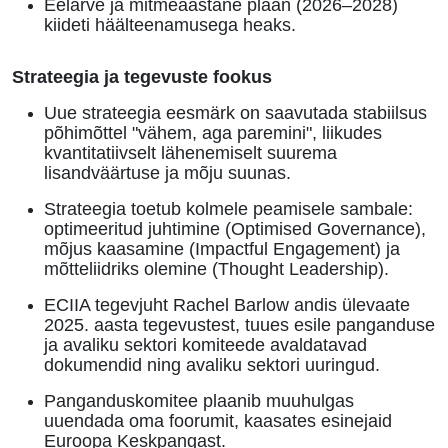
Eelarve ja mitmeaastane plaan (2026–2028)
kiideti häälteenamusega heaks
.
Strateegia ja tegevuste fookus
Uue strateegia eesmärk on saavutada stabiilsus
põhimõttel "vähem, aga paremini", liikudes
kvantitatiivselt lähenemiselt suurema
lisandväärtuse ja mõju suunas
.
Strateegia toetub kolmele peamisele sambale:
optimeeritud juhtimine (Optimised Governance),
mõjus kaasamine (Impactful Engagement) ja
mõtteliidriks olemine (Thought Leadership)
.
ECIIA tegevjuht Rachel Barlow andis ülevaate
2025. aasta tegevustest, tuues esile panganduse
ja avaliku sektori komiteede avaldatavad
dokumendid ning avaliku sektori uuringud
.
Panganduskomitee plaanib muuhulgas
uuendada oma foorumit, kaasates esinejaid
Euroopa Keskpangast
.