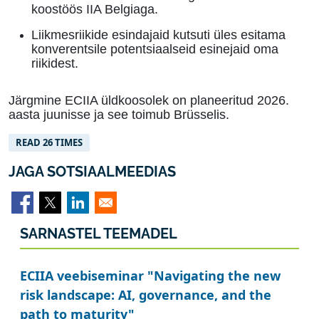
koostöös IIA Belgiaga
.
Liikmesriikide esindajaid kutsuti üles esitama
konverentsile potentsiaalseid esinejaid oma
riikidest
.
Järgmine ECIIA üldkoosolek on planeeritud 2026.
aasta juunisse ja see toimub Brüsselis
.
READ 26 TIMES
JAGA SOTSIAALMEEDIAS
SARNASTEL TEEMADEL
ECIIA veebiseminar "Navigating the new
risk landscape: AI, governance, and the
path to maturity"