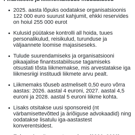
2025. aasta lõpuks oodatakse organisatsioonis
122 000 euro suurust kahjumit, ehkki reservides
on hoiul 255 000 eurot
Kulusid püütakse kontrolli all hoida, tuues
personalikulud, reisikulud, turunduse ja
väljaannete loomise majasiseseks
.
Tulude suurendamiseks ja organisatsiooni
pikaajalise finantsstabiilsuse tagamiseks
otsustati tõsta liikmemakse, mis arvestatakse iga
liikmesriigi instituudi liikmete arvu pealt
.
Liikmemaks tõuseb astmeliselt 0,50 euro võrra
aastas: 2026. aastal 4 euroni, 2027. aastal 4,5
euroni ja 2028. aastal 5 euroni liikme kohta
.
Lisaks otsitakse uusi sponsoreid (nt
värbamisettevõtted ja äriõiguse advokaadid) ning
oodatakse lisatulu iga-aastastest
konverentsidest
.