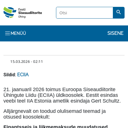
Liigu edasi põhisisu juurde
search
Kasuta
SISENE
MENÜÜ
KUUPÄEV
15.03.2026 - 02:11
Sildid:
ECIIA
Sisu
21. jaanuaril 2026 toimus Euroopa Siseaudiitorite
Ühingute Liidu (ECIIA) üldkoosolek
.
Eestit esindas
veebi teel IIA Estonia ametlik esindaja Gert Schultz
.
Alljärgnevalt on toodud olulisemad teemad ja
otsused koosolekult:
Finantsseis ja liikmemaksude muudatused