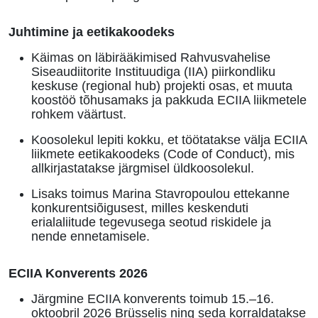
Juhtimine ja eetikakoodeks
Käimas on läbirääkimised Rahvusvahelise
Siseaudiitorite Instituudiga (IIA) piirkondliku
keskuse (regional hub) projekti osas, et muuta
koostöö tõhusamaks ja pakkuda ECIIA liikmetele
rohkem väärtust
.
Koosolekul lepiti kokku, et töötatakse välja ECIIA
liikmete eetikakoodeks (Code of Conduct), mis
allkirjastatakse järgmisel üldkoosolekul
.
Lisaks toimus Marina Stavropoulou ettekanne
konkurentsiõigusest, milles keskenduti
erialaliitude tegevusega seotud riskidele ja
nende ennetamisele
.
ECIIA Konverents 2026
Järgmine ECIIA konverents toimub 15.–16.
oktoobril 2026 Brüsselis ning seda korraldatakse