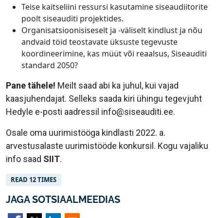
Teise kaitseliini ressursi kasutamine siseaudiitorite
poolt siseauditi projektides.
Organisatsioonisiseselt ja -väliselt kindlust ja nõu
andvaid töid teostavate üksuste tegevuste
koordineerimine, kas müüt või reaalsus, Siseauditi
standard 2050?
Pane tähele!
Meilt saad abi ka juhul, kui vajad
kaasjuhendajat. Selleks saada kiri ühingu tegevjuht
Hedyle e-posti aadressil info@siseauditi.ee.
Osale oma uurimistööga kindlasti 2022. a.
arvestusalaste uurimistööde konkursil. Kogu vajaliku
info saad
SIIT
.
READ 12 TIMES
JAGA SOTSIAALMEEDIAS