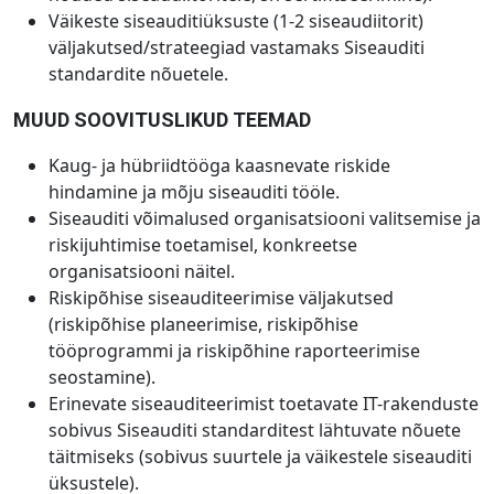
Väikeste siseauditiüksuste (1-2 siseaudiitorit)
väljakutsed/strateegiad vastamaks Siseauditi
standardite nõuetele.
MUUD SOOVITUSLIKUD TEEMAD
Kaug- ja hübriidtööga kaasnevate riskide
hindamine ja mõju siseauditi tööle.
Siseauditi võimalused organisatsiooni valitsemise ja
riskijuhtimise toetamisel, konkreetse
organisatsiooni näitel.
Riskipõhise siseauditeerimise väljakutsed
(riskipõhise planeerimise, riskipõhise
tööprogrammi ja riskipõhine raporteerimise
seostamine).
Erinevate siseauditeerimist toetavate IT-rakenduste
sobivus Siseauditi standarditest lähtuvate nõuete
täitmiseks (sobivus suurtele ja väikestele siseauditi
üksustele).