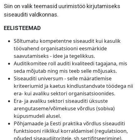
Siin on valik teemasid uurimistöö kirjutamiseks
siseauditi valdkonnas.
EELISTEEMAD
Sõltumatu kompetentne siseaudit kui kasulik
töövahend organisatsiooni eesmärkide
saavutamiseks - idee ja tegelikkus.
Auditikomitee roll auditi kvaliteedi tagajana, mis
seda mõjutab ning mis teeb selle mõjusaks.
Siseauditi universum - selle määratlemise
kriteeriumid ja kaetus kindlustandvate töödega nii
era- kui avaliku sektori organisatsioonides.
Era- ja avaliku sektori siseauditi üksuste
arengutaseme/võimekuse võrdlus (sobiva)
küpusmudeli alusel.
Põhjamaade ja Eesti praktika võrdlus siseauditi
funktsiooni riiklikul korraldamisel (regulatsioon,
nõuded siseaudiitoritele, sh sertifitseerimine).