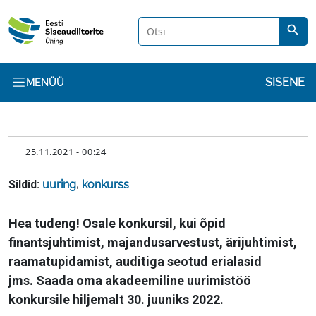
Liigu edasi põhisisu juurde
search
Kasuta
SISENE
MENÜÜ
KUUPÄEV
25.11.2021 - 00:24
Sildid:
uuring
,
konkurss
Sisu
Hea tudeng! Osale konkursil, kui õpid
finantsjuhtimist, majandusarvestust, ärijuhtimist,
raamatupidamist, auditiga seotud erialasid
jms. Saada oma akadeemiline uurimistöö
konkursile hiljemalt 30. juuniks 2022.