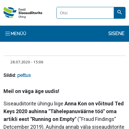
Liigu edasi põhisisu juurde
search
Kasuta
SISENE
MENÜÜ
KUUPÄEV
28.07.2020 - 15:06
Sildid:
pettus
Sisu
Meil on väga äge uudis!
Siseaudiitorite ühingu liige
Anna Kon on võitnud Ted
Keys 2020 auhinna "Tähelepanuväärne töö" oma
artikli eest "Running on Empty"
(“Fraud Findings”
Detcember 2019). Auhinda annab välja siseaudiitorite