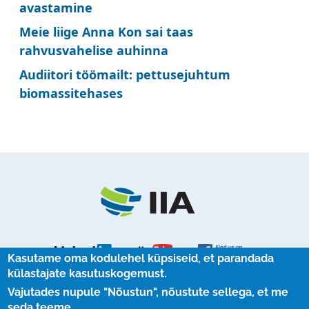
avastamine
Meie liige Anna Kon sai taas
rahvusvahelise auhinna
Audiitori töömailt: pettusejuhtum
biomassitehases
Kasutame oma kodulehel küpsiseid, et parandada
külastajate kasutuskogemust.
Vajutades nupule "Nõustun", nõustute sellega, et me
UUDISKIRJAD
seda teeme.