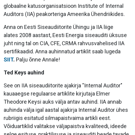
globaalne katusorganisatsioon Institute of Internal
Auditors (IIA) peakorteriga Ameerika Ühendriikides.
Anna on Eesti Siseaudiitorite Ühingu ja IIA liige
alates 2008 aastast, Eesti Energia siseauditi üksuse
juht ning tal on CIA, CFE, CRMA rahvusvahelised IIA
sertifikaadid. Anna auhinnatud artiklit saab lugeda
SIIT
.
Palju õnne Annale!
Ted Keys auhind
See on IIA siseaudiitorite ajakirja "Internal Auditor"
kauaaegse regulaarse artiklite kirjutaja Elmer
Theodore Keysi auks välja antav auhind. IIA annab
auhinda välja igal aastal ajakirja Internal Auditor ühes
rubriigis esitatud silmapaistvaima artikli eest.
Võiduartiklid valitakse väljapaistva kvaliteedi, ideede
selge esituse, praktilisuse ja siseauditi heade tavade