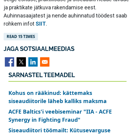
ja praktikate jätkuva rakendamise eest.
Auhinnasaajatest ja nende auhinnatud töödest saab
rohkem infot
SIIT
.
READ 15 TIMES
JAGA SOTSIAALMEEDIAS
SARNASTEL TEEMADEL
Kohus on rääkinud: kättemaks
siseaudiitorile läheb kalliks maksma
ACFE Baltics'i veebiseminar "IIA - ACFE
Synergy in Fighting Fraud"
Siseaudiitori töömailt: Kütusevarguse