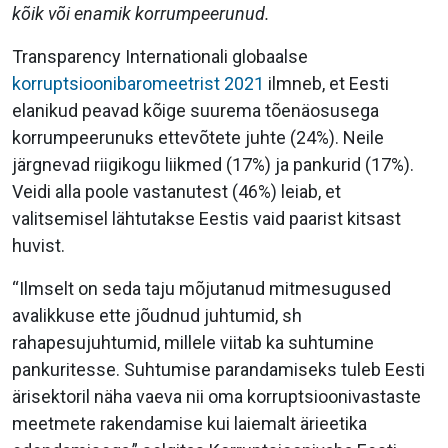
kõik või enamik korrumpeerunud.
Transparency Internationali globaalse
korruptsioonibaromeetrist 2021
ilmneb, et Eesti
elanikud peavad kõige suurema tõenäosusega
korrumpeerunuks ettevõtete juhte (24%). Neile
järgnevad riigikogu liikmed (17%) ja pankurid (17%).
Veidi alla poole vastanutest (46%) leiab, et
valitsemisel lähtutakse Eestis vaid paarist kitsast
huvist.
“Ilmselt on seda taju mõjutanud mitmesugused
avalikkuse ette jõudnud juhtumid, sh
rahapesujuhtumid, millele viitab ka suhtumine
pankuritesse. Suhtumise parandamiseks tuleb Eesti
ärisektoril näha vaeva nii oma korruptsioonivastaste
meetmete rakendamise kui laiemalt ärieetika