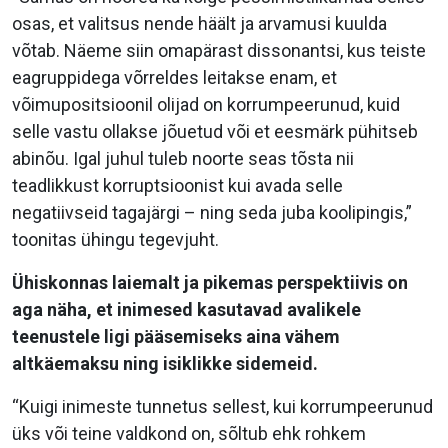
osas, et valitsus nende häält ja arvamusi kuulda
võtab. Näeme siin omapärast dissonantsi, kus teiste
eagruppidega võrreldes leitakse enam, et
võimupositsioonil olijad on korrumpeerunud, kuid
selle vastu ollakse jõuetud või et eesmärk pühitseb
abinõu. Igal juhul tuleb noorte seas tõsta nii
teadlikkust korruptsioonist kui avada selle
negatiivseid tagajärgi – ning seda juba koolipingis,”
toonitas ühingu tegevjuht.
Ühiskonnas laiemalt ja pikemas perspektiivis on
aga näha, et inimesed kasutavad avalikele
teenustele ligi pääsemiseks aina vähem
altkäemaksu ning isiklikke sidemeid.
“Kuigi inimeste tunnetus sellest, kui korrumpeerunud
üks või teine valdkond on, sõltub ehk rohkem