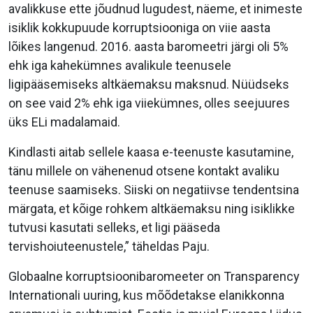
avalikkuse ette jõudnud lugudest, näeme, et inimeste
isiklik kokkupuude korruptsiooniga on viie aasta
lõikes langenud. 2016. aasta baromeetri järgi oli 5%
ehk iga kahekümnes avalikule teenusele
ligipääsemiseks altkäemaksu maksnud. Nüüdseks
on see vaid 2% ehk iga viiekümnes, olles seejuures
üks ELi madalamaid.
Kindlasti aitab sellele kaasa e-teenuste kasutamine,
tänu millele on vähenenud otsene kontakt avaliku
teenuse saamiseks. Siiski on negatiivse tendentsina
märgata, et kõige rohkem altkäemaksu ning isiklikke
tutvusi kasutati selleks, et ligi pääseda
tervishoiuteenustele,” täheldas Paju.
Globaalne korruptsioonibaromeeter on Transparency
Internationali uuring, kus mõõdetakse elanikkonna