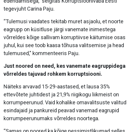
edendamisega,” selgitas Korruptsioonivaba Eesti
tegevjuht Carina Paju.
“Tulemusi vaadates tekitab muret asjaolu, et noorte
eagrupp on küsitluse järgi vanemate inimestega
võrreldes kõige sallivam korruptiivse käitumise osas
juhul, kui see toob kaasa tõhusa valitsemise ja head
tulemused,” kommenteeris Paju.
Just noored on need, kes vanemate eagruppidega
võrreldes tajuvad rohkem korruptsiooni.
Näiteks arvavad 15-29-aastased, et lausa 35%
ettevõtete juhtidest ja 21,9% riigikogu liikmeist on
korrumpeerunud. Vaid kohalike omavalitsuste valitud
esindajaid ja pankureid peavad vanemad eagrupid
korrumpeerunumaks võrreldes noortega.
“Samas on noored ka kõige pessimistlikumad selles