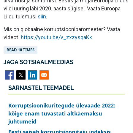
arvamusi ja suhtumist. Eestis ja mujal Euroopa Liidus
viidi uuring läbi 2020. aasta sügisel. Vaata Euroopa
Liidu tulemusi
siin
.
Mis on globaalne korruptsioonibaromeeter? Vaata
videot!
https://youtu.be/v_zxzysqaKk
READ 10 TIMES
JAGA SOTSIAALMEEDIAS
SARNASTEL TEEMADEL
Korruptsioonikuritegude ülevaade 2022:
kõige enam tuvastati altkäemaksu
juhtumeid
Eesti seisab korruptsioonitaju indeksis