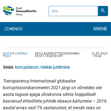
Liigu edasi põhisisu juurde
search
Kasuta
SISENE
MENÜÜ
AUTOR
KUUPÄEV
AUTOR CARINA
MTÜ KORRUPTSIOONIVABA
12.07.2021
PAJU
EESTI TEGEVJUHT
- 16:42
Sildid:
korruptsioon
,
riskide juhtimine
Sisu
​Transparency Internationali globaalse
korruptsioonibaromeetri 2021 järgi on võrreldes viie
aasta taguse ajaga ühiskonna silmis hüppeliselt
kasvanud ettevõtete juhtide ebaaus käitumine – 2016.
aastal arvas vaid 7% vastanutest, et nende seas on